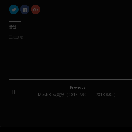
点
点
点
击
击
击
以
以
以
在
在
在
Twitter
Facebook
Google+
上
上
上
赞过：
共
共
共
享
享
享
（在
（在
（在
正在加载……
新
新
新
窗
窗
窗
口
口
口
中
中
中
打
打
打
开）
开）
开）
Previous
MeshBox周报（2018.7.30——2018.8.05）