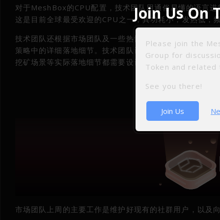
对于MeshBox的CPU配置，技术团队用通俗易懂的语言进行
Join Us On 
这是目前全球最受欢迎的CPU之一，其功耗小，发热低，
技术团队还根据市场团队及一些热情社群朋友反馈的建议进
Please join the M
策略中的详细落地细节。技术团队认为，好的奖励机制能促
Group for discuss
挖矿场景等实际落地细节都需要设计的更为合理，这样能更好
Token and related 
See you there!
Join Us
Ne
市场团队上周的主要工作是维护好现有的社群用户，以及向更