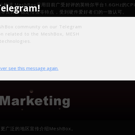
解读.MeshBox采用目前广受好评的英特尔平台1.6GHz的C
Telegram!
频率良好，稳定性强等特点，受到硬件爱好者们的一致认可。
行了MeshBox挖矿收益二次会议。本次会议详细讨论了收益
eshBox community on our Telegram
进更多的人们加入到MeshBox的全球部署战略中，所以奖励
ion related to the MeshBox, MESH
地带动越来越多的人因MeshBox获益。
technologies.
市场方向
ver see this message again.
广泛的地区宣传介绍MeshBox。