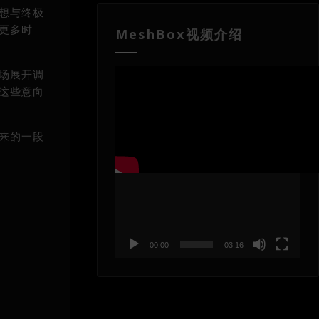
设想与终极
更多时
MeshBox视频介绍
视
市场展开调
频
将这些意向
播
放
器
下来的一段
00:00
03:16