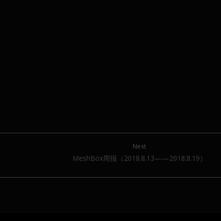
Next
MeshBox周报（2018.8.13——2018.8.19）