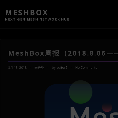
MESHBOX
NEXT GEN MESH NETWORK HUB
MeshBox周报（2018.8.06——
8月 13, 2018
-
未分类
-
by
editor5
-
No Comments