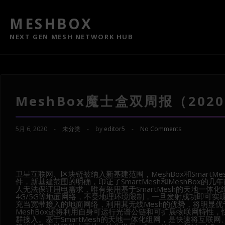
MESHBOX
NEXT GEN MESH NETWORK HUB
MeshBox魔士盒双周报（2020.04
5月 6, 2020
-
未分类
-
by
editor5
-
No Comments
卫星互联网、区块链被纳入新基建范围，MeshBox和Smart
件，新基建范围的明确，印证了SmartMesh和MeshBox
人无法保证用电需求，唯有采用基于SmartMesh的天地一
4G/5G等地面网络，不受地理环境限制，一旦发射成功即可实
充当宽带接入的地面网络，利用其无线Mesh的优势，将明显
MeshBox还将利用自身可运行光谱公链和可扩展物联网特性
群接入。基于SmartMesh的天地一体化组网，是快速将互