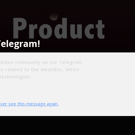
Telegram!
eshBox community on our Telegram
ion related to the MeshBox, MESH
technologies.
ver see this message again.