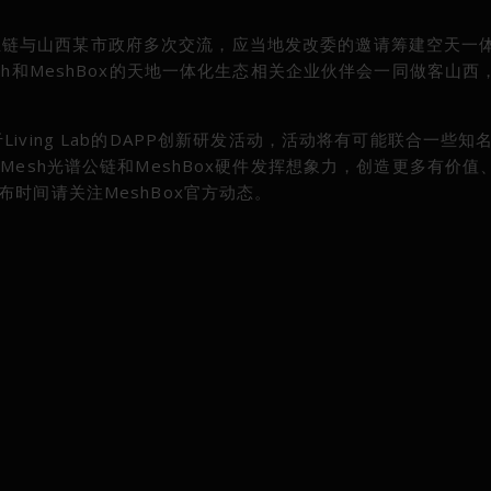
体化产业链与山西某市政府多次交流，应当地发改委的邀请筹建空天一
sh和MeshBox的天地一体化生态相关企业伙伴会一同做客山西
通基于Living Lab的DAPP创新研发活动，活动将有可能联合一些
Mesh光谱公链和MeshBox硬件发挥想象力，创造更多有价值
时间请关注MeshBox官方动态。