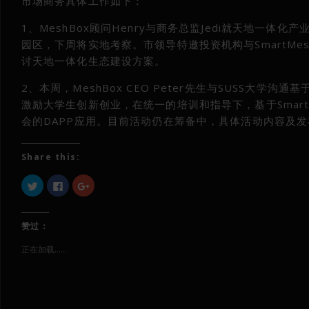
市场商务具体工作如下：
1、MeshBox顾问Henry与商务总监Jedi就天地一
园区，下周将实地考察。市领导特邀投资机构与SmartMe
讨天地一体化生态建设方案。
2、本周，MeshBox CEO Peter先生与SUSS大学沟
激励大学生创新创业，在统一的培训和指导下，基于Smart
会的DAPP应用。目前活动仍在筹备中，具体活动内容及发布
Share this:
点
点
点
击
击
击
以
以
以
在
在
在
Twitter
Facebook
Google+
上
上
上
赞过：
共
共
共
享
享
享
（在
（在
（在
正在加载……
新
新
新
窗
窗
窗
口
口
口
中
中
中
打
打
打
开）
开）
开）