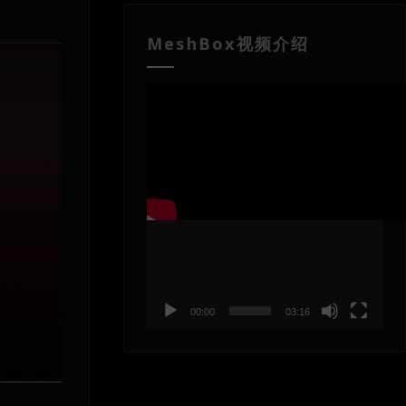
MeshBox视频介绍
视
频
播
放
器
00:00
03:16