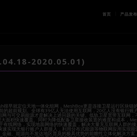
首页
产品发
.18-2020.05.01)
Mesh很早就定位天地一体化组网，MeshBox更是连接卫星运行区块链
的几年前的超前规划。全球有39亿人无法使用互联网，20亿人没有银行账
体化组网与可交易能源才是解决上述问题的关键。低轨卫星宽带互联网，
现大面积快速覆盖。同时为降低配备卫星接收装置的难度和成本，Mes
优于有线网络，实现地面网络的快速覆盖，解决大量无互联网人群的接
，快速实现无银行账户人群接入，利用分布式能源等物联网应用实现能
联网、金融、能源向不发达地区普及的极具优势的前瞻性立体化解决方案