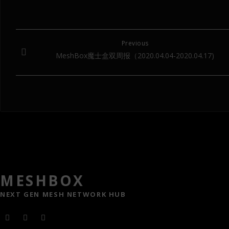
Previous
MeshBox魔士盒双周报（2020.04.04-2020.04.17)
MESHBOX
NEXT GEN MESH NETWORK HUB
F
T
Y