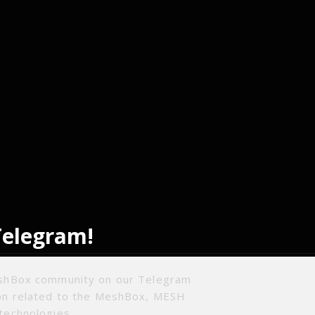
Telegram!
eshBox community on our Telegram
ion related to the MeshBox, MESH
technologies.