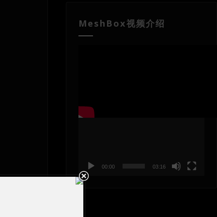
MeshBox视频介绍
视
频
播
放
器
00:00
03:16