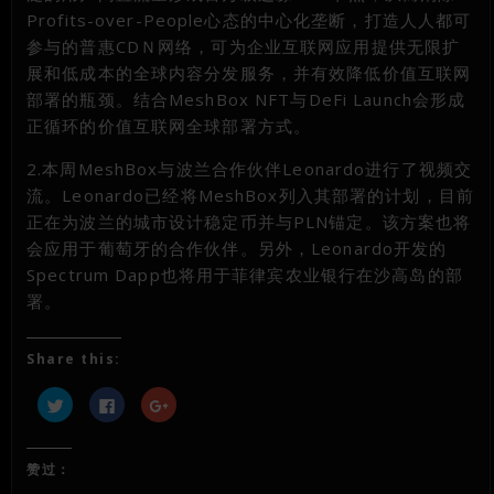
Profits-over-People心态的中心化垄断，打造人人都可
参与的普惠CDＮ网络，可为企业互联网应用提供无限扩
展和低成本的全球内容分发服务，并有效降低价值互联网
部署的瓶颈。结合MeshBox NFT与DeFi Launch会形成
正循环的价值互联网全球部署方式。
2.本周MeshBox与波兰合作伙伴Leonardo进行了视频交
流。Leonardo已经将MeshBox列入其部署的计划，目前
正在为波兰的城市设计稳定币并与PLN锚定。该方案也将
会应用于葡萄牙的合作伙伴。另外，Leonardo开发的
Spectrum Dapp也将用于菲律宾农业银行在沙高岛的部
署。
Share this:
点
点
点
击
击
击
以
以
以
在
在
在
Twitter
Facebook
Google+
上
上
上
赞过：
共
共
共
享
享
享