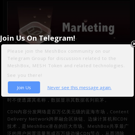
Join Us On Telegram!
Please join the MeshBox community on our
Telegram Group for discussion related to the
市场商务具体工作如下：
MeshBox, MESH Token and related technologies.
1.本周MeshBox与分布式CDN合作伙伴进行了密集的商
See you there!
务会议，探讨从发达国家到新兴市场，一场PCDN的部署
将会引发哪些变革并为新兴市场带去以HyperMesh价值
Join Us
Never see this message again.
互联网为基础的新基建。为了保护合作伙伴商业机密，暂
时不便透露其名称，数据显示其数据名列前茅。
CDN内容分发网络是百万亿美元级的蓝海市场，Content
Delivery Network跨界融合区块链、边缘计算机和CDN
技术，是MeshBox潜在的巨大市场。MeshBox共享最广
泛的用户闲置流量形成百万级边缘CDN节点，从而消除