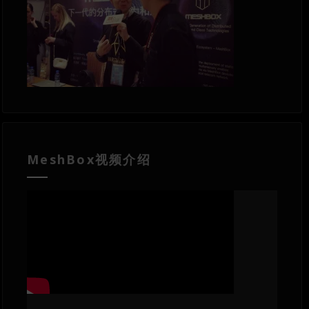
MeshBox视频介绍
视
频
播
放
器