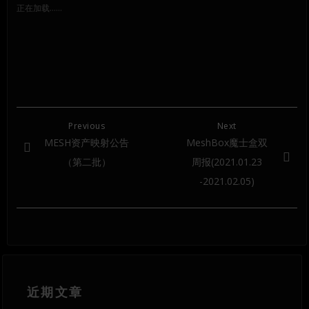
（在
（在
（在
正在加载……
新
新
新
窗
窗
窗
口
口
口
中
中
中
打
打
打
开）
开）
开）
Previous
Next
MESH资产映射公告
MeshBox魔士盒双
（第二批）
周报(2021.01.23
-2021.02.05)
近期文章