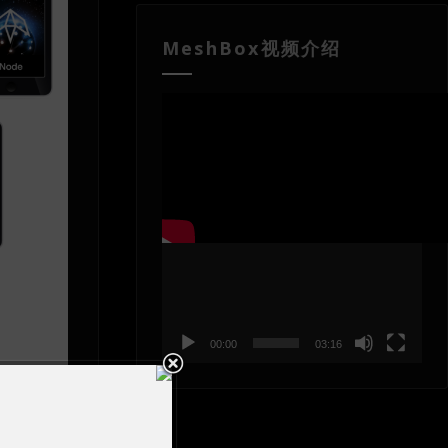
MeshBox视频介绍
视
频
播
放
器
00:00
03:16