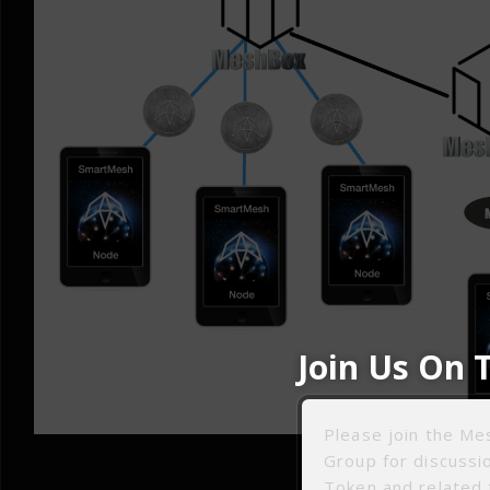
Join Us On 
Please join the M
Group for discuss
（MeshB
Token and related 