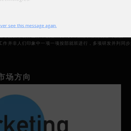
sh网络提供节点，更是因为其自身的多种实用性功能。产品团队梳
下来的开发计划中，高实用性的功能会优先研发。
ver see this message again.
梳理及原型制作工作，以便MeshBox功能研发完成后可以第一
研发工作并非人们印象中一项一项按部就班进行，多项研发并列同
市场方向