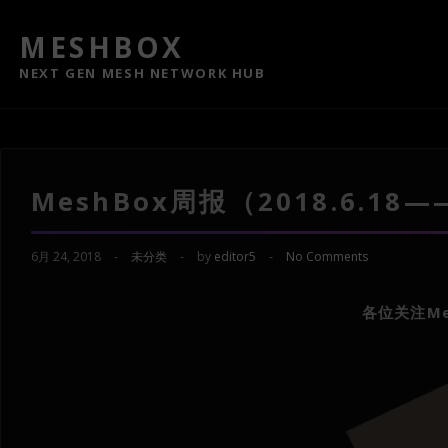
MESHBOX
NEXT GEN MESH NETWORK HUB
MeshBox周报（2018.6.18——
6月 24, 2018
-
未分类
-
by
editor5
-
No Comments
各位关注Me